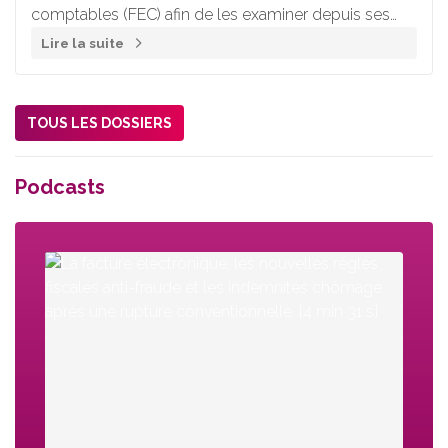
comptables (FEC) afin de les examiner depuis ses
bureaux. Présentation de cette procédure spécifique
Lire la suite
de contrôle fiscal à distance des comptabilités
informatisées.
TOUS LES DOSSIERS
Podcasts