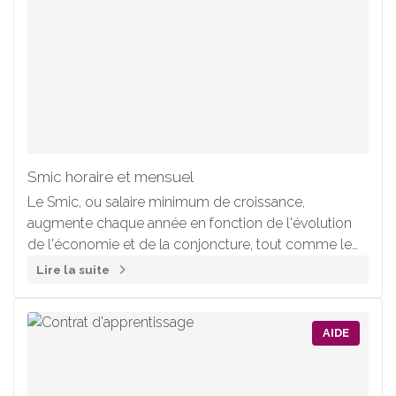
Smic horaire et mensuel
Le Smic, ou salaire minimum de croissance,
augmente chaque année en fonction de l'évolution
de l'économie et de la conjoncture, tout comme le
minimum garanti, qui sert notamment de référence à
Lire la suite
l'évaluation des avantages en nature consentis aux
salariés.