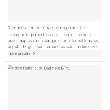
Rémunération de l'épargne réglementée
L'épargne réglementée consiste en un compte
ouvert auprès d'une banque et pour lequel tous les
dépôts d'argent sont rémunérés selon un taux fixé
par l'État (le terme de livret réglementé est utilisé
Lire la suite
dans ce cas).