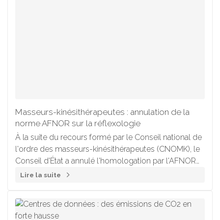
Masseurs-kinésithérapeutes : annulation de la
norme AFNOR sur la réflexologie
À la suite du recours formé par le Conseil national de
l'ordre des masseurs-kinésithérapeutes (CNOMK), le
Conseil d'État a annulé l'homologation par l'AFNOR
de la norme n° NF 99-807 relative aux « Prestations
Lire la suite
de service du réflexologue ».