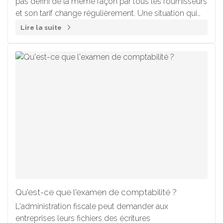
pas défini de la même façon par tous les fournisseurs
et son tarif change régulièrement. Une situation qui
complique la vie des entreprises utilisatrices.
Lire la suite
Qu'est-ce que l'examen de comptabilité ?
L'administration fiscale peut demander aux
entreprises leurs fichiers des écritures