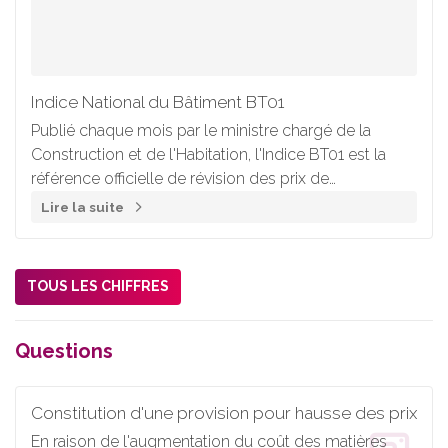
Indice National du Bâtiment BT01
Publié chaque mois par le ministre chargé de la
Construction et de l'Habitation, l'Indice BT01 est la
référence officielle de révision des prix de
construction qui mesure l'évolution du coût des
Lire la suite
facteurs de production dans le bâtiment.
TOUS LES CHIFFRES
Questions
Constitution d'une provision pour hausse des prix
En raison de l'augmentation du coût des matières